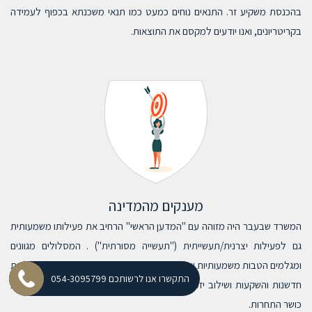
בהכנסת משקיע זר. התנאים נוחים כמעט כמו תנאי משכנתא בכפוף לעמידה
בקריטריונים, ואנו יודעים למקסם את התוצאות.
מענקים מהמדינה
המשרד שבעבר היה מזוהה עם "המדען הראשי" הרחיב את פעילותו משמעותית
גם לפעילות יצרנית/תעשייתית ("תעשייה מסורתית") . המסלולים מגוונים
ומגלמים הטבות משמעותיות של מיליוני שקלים לטובת הגדלת הפעילות הכנסת
התקשרו אנו לרשותכם 054-3095799
חדשנות והשקעות ושילוב יזמים ופטנטים עם תעשייה מסורתית כדי לשפר את
כושר התחרות.